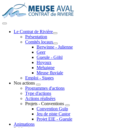
Le Contrat de Rivière
Présentation
Comités locaux
Berwinne - Julienne
Geer
Gueule - Göhl
Hoyoux
Mehaigne
Meuse fluviale
Emploi - Stages
Nos actions
Programmes d'actions
Type d'actions
Actions réalisées
Projets - Conventions
Convention Gulp
Jeu de piste Castor
Projet EIE - Gueule
Animations