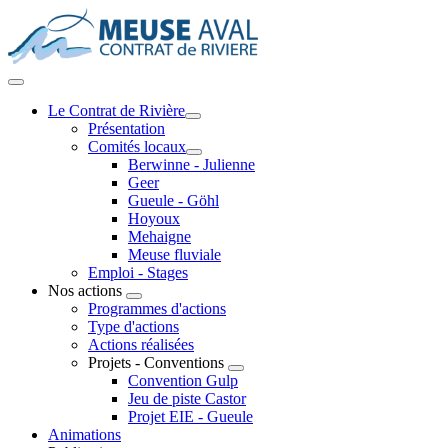
Le Contrat de Rivière
Présentation
Comités locaux
Berwinne - Julienne
Geer
Gueule - Göhl
Hoyoux
Mehaigne
Meuse fluviale
Emploi - Stages
Nos actions
Programmes d'actions
Type d'actions
Actions réalisées
Projets - Conventions
Convention Gulp
Jeu de piste Castor
Projet EIE - Gueule
Animations