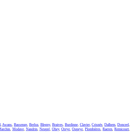
l
,
Awans
,
Bassenge
,
Berloz
,
Blegny
,
Braives
,
Burdinne
,
Clavier
,
Crisnée
,
Dalhem
,
Donceel
,
Marchin
,
Modave
,
Nandrin
,
Neupré
,
Ohey
,
Oreye
,
Oupeye
,
Plombières
,
Raeren
,
Remicourt
,