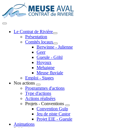
Le Contrat de Rivière
Présentation
Comités locaux
Berwinne - Julienne
Geer
Gueule - Göhl
Hoyoux
Mehaigne
Meuse fluviale
Emploi - Stages
Nos actions
Programmes d'actions
Type d'actions
Actions réalisées
Projets - Conventions
Convention Gulp
Jeu de piste Castor
Projet EIE - Gueule
Animations