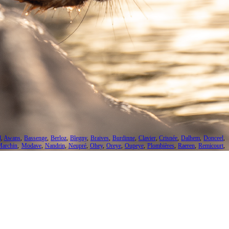
l
,
Awans
,
Bassenge
,
Berloz
,
Blegny
,
Braives
,
Burdinne
,
Clavier
,
Crisnée
,
Dalhem
,
Donceel
,
Marchin
,
Modave
,
Nandrin
,
Neupré
,
Ohey
,
Oreye
,
Oupeye
,
Plombières
,
Raeren
,
Remicourt
,