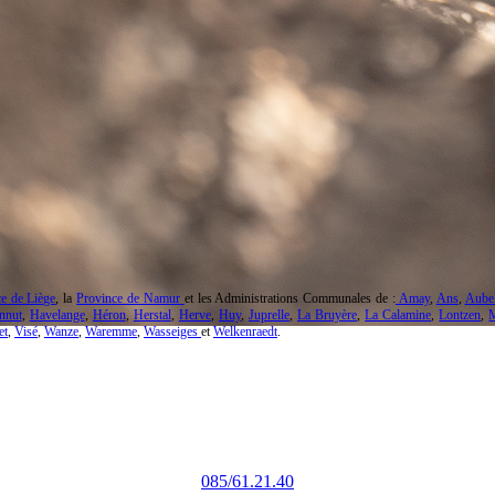
e de Liège
, la
Province de Namur
et les Administrations Communales de :
Amay
,
Ans
,
Aube
nnut
,
Havelange
,
Héron
,
Herstal
,
Herve
,
Huy
,
Juprelle
,
La Bruyère
,
La Calamine
,
Lontzen
,
et
,
Visé
,
Wanze
,
Waremme
,
Wasseiges
et
Welkenraedt
.
Contrat de Rivière Meuse Aval & affluents
Rue Lucien Delloye, 1
4520 Wanze
085/61.21.40