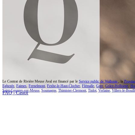
Le Contrat de Rivière Meuse Aval est financé par le
Service public de Wallonie
, la
Provinc
Eghezée
,
Faimes
,
Fernelmont
,
Fexhe-le-Haut-Clocher
,
Flémalle
,
Geer
,
Grâce-Hollogne
,
Ha
Saint-Georges-sur-Meuse
,
Soumagne
,
Thimister-Clermont
,
Tinlot
,
Verlaine
,
Villers-le-Bouill
FAQ - Castor