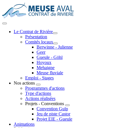
Le Contrat de Rivière
Présentation
Comités locaux
Berwinne - Julienne
Geer
Gueule - Göhl
Hoyoux
Mehaigne
Meuse fluviale
Emploi - Stages
Nos actions
Programmes d'actions
Type d'actions
Actions réalisées
Projets - Conventions
Convention Gulp
Jeu de piste Castor
Projet EIE - Gueule
Animations